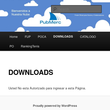
Skip
Privado, para uso de personas Autorizadas Unicamente.
to
Sear
primary
content
Portal de Grupo PubMerc
Main
DOWNLOADS
Home
FUP
POCA
CATALOGO
menu
PO
RankingTenis
DOWNLOADS
Usted No esta Autorizado para ingresar a esta Página.
Proudly powered by WordPress